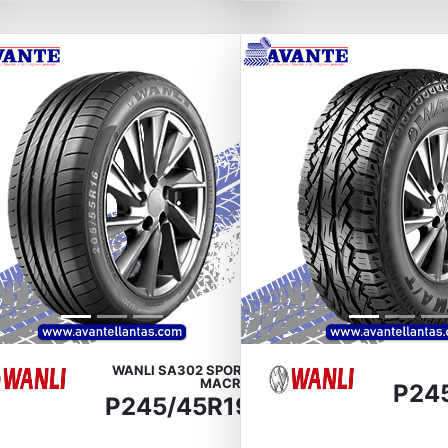
vious
Next
Previous
WANLI SA302 SPORT
MACRO
P24
P245/45R19