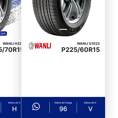
WANLI H220
WANLI S1023
5/70R15
P225/60R15
Indice de V.
Indice de Carga
Indice de V.
H
96
V