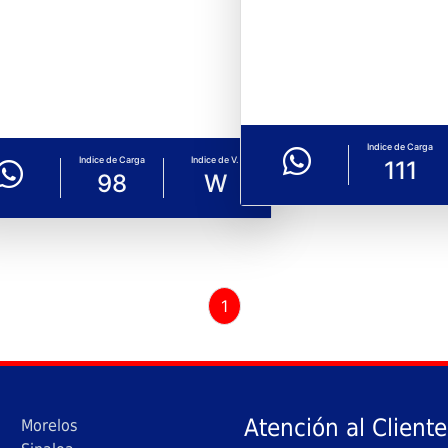
Indice de Carga
Indice de Carga
Indice de V.
111
98
W
1
Atención al Cliente
Morelos