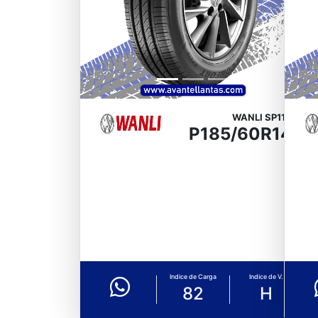
WANLI SP118
P185/60R14
Indice de Carga
Indice de V.
82
H