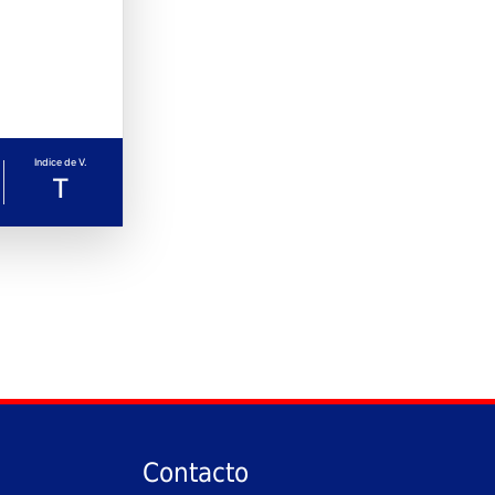
Indice de V.
T
Contacto