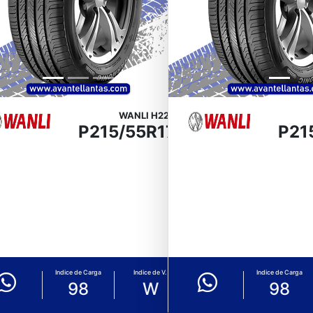
WANLI H220
P215/55R17
P21
Indice de Carga
Indice de V.
Indice de Carga
98
W
98