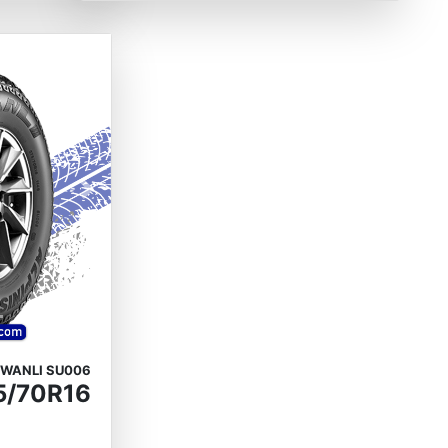
Next
WANLI SU006
5/70R16