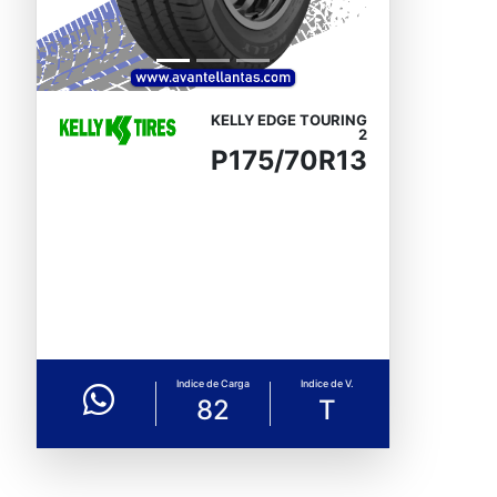
KELLY EDGE TOURING
2
P175/70R13
Indice de Carga
Indice de V.
82
T