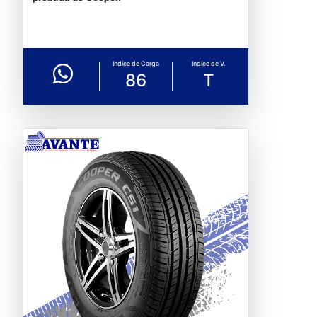
Indice de Carga
Indice de V.
86
T
Previous
Next