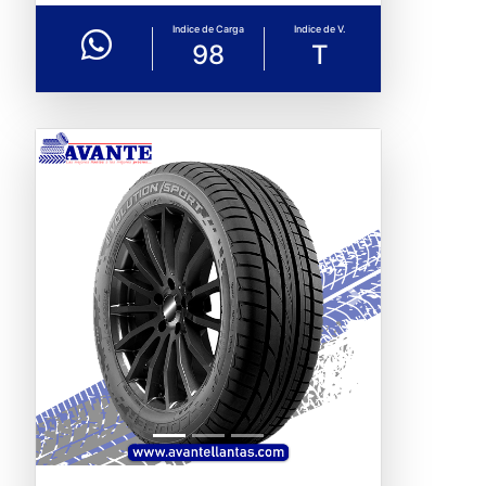
Indice de Carga
Indice de V.
98
T
Previous
Next