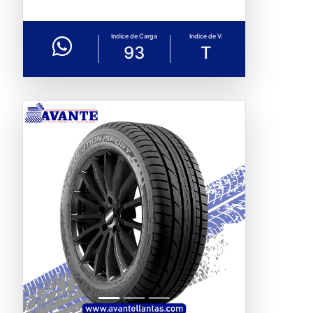
Indice de Carga
Indice de V.
93
T
Previous
Next