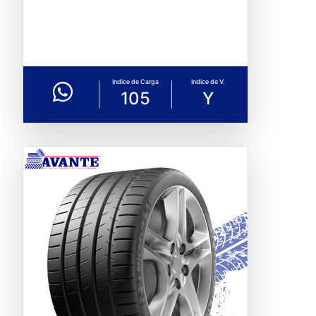
Indice de Carga
Indice de V.
105
Y
Previous
Next