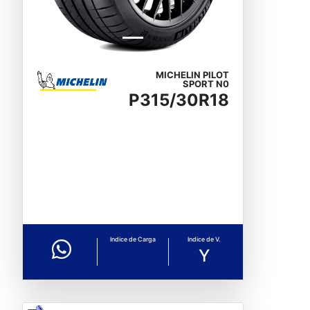
MICHELIN PILOT
SPORT N0
P315/30R18
Indice de Carga
Indice de V.
Y