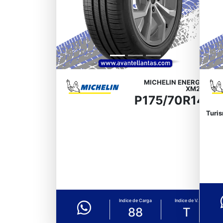
MICHELIN ENERGY
XM2+
P175/70R14
Turis
Indice de Carga
Indice de V.
88
T