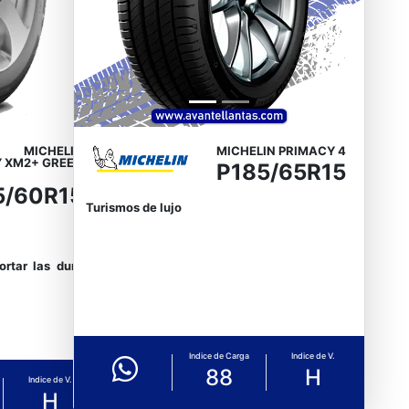
MICHELIN
MICHELIN PRIMACY 4
 XM2+ GREEN
P185/65R15
X
5/60R15
Turismos de lujo
ortar las duras
Indice de Carga
Indice de V.
88
H
Indice de V.
H