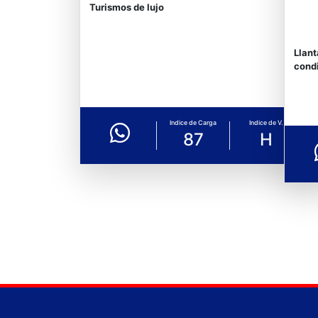
Turismos de lujo
Llant
condi
Indice de Carga
Indice de V.
87
H