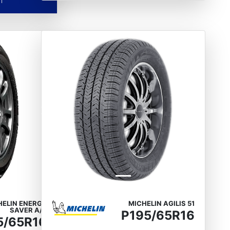
Next
Previous
Next
HELIN ENERGY
MICHELIN AGILIS 51
SAVER A/S
P195/65R16
5/65R16