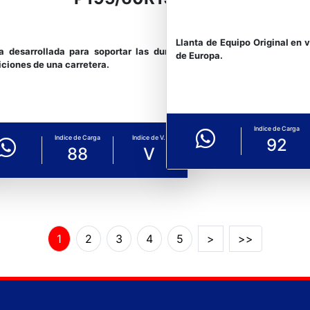
Llanta de Equipo Original en 
a desarrollada para soportar las duras
de Europa.
ciones de una carretera.
Indice de Carga
Indice de Carga
Indice de V.
92
88
V
1
2
3
4
5
>
>>