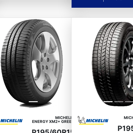
vious
Next
Previous
MICHELIN
MIC
ENERGY XM2+ GREEN
X
P19
P195/60R15