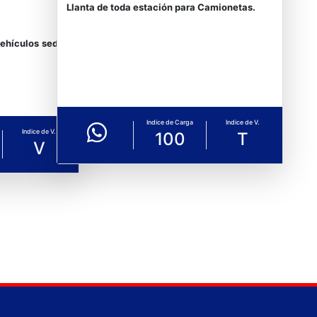
Llanta de toda estación para Camionetas.
vehículos sedán
Indice de Carga
Indice de V.
Indice de V.
100
T
V