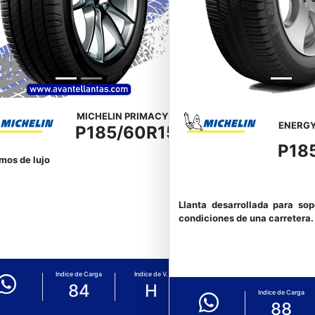
MICHELIN PRIMACY 4
ENERGY
P185/60R15
P18
mos de lujo
Llanta desarrollada para sop
condiciones de una carretera.
Indice de Carga
Indice de V.
84
H
Indice de Carga
88