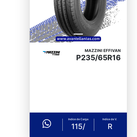
MAZZINI EFFIVAN
P235/65R16
Indice de Carga
Indice de V.
115/
R