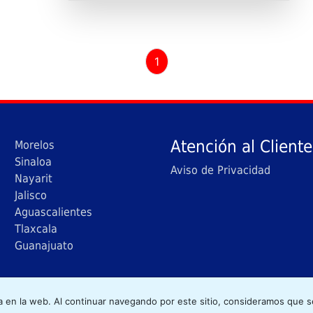
1
Atención al Cliente
Morelos
Sinaloa
Aviso de Privacidad
Nayarit
Jalisco
Aguascalientes
Tlaxcala
Guanajuato
yright © 2020 Avante Llantas. Todos los derechos reserva
a en la web. Al continuar navegando por este sitio, consideramos que 