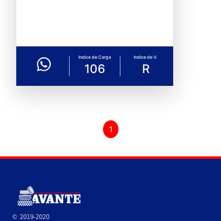
Indice de Carga
Indice de V.
106
R
1
© 2019-2020