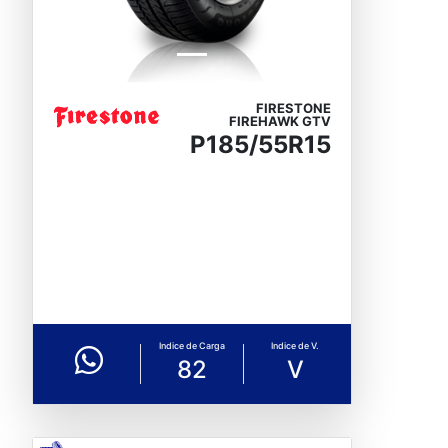
FIRESTONE
FIREHAWK GTV
P185/55R15
Indice de Carga
Indice de V.
82
V